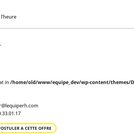
 l’heure
r
at in
/home/old/www/equipe_dev/wp-content/themes/Di
er@lequiperh.com
.33.01.17
POSTULER A CETTE OFFRE