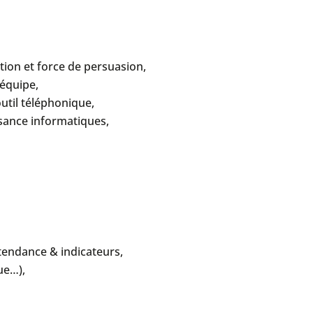
ion et force de persuasion,
’équipe,
outil téléphonique,
sance informatiques,
 tendance & indicateurs,
ue…),