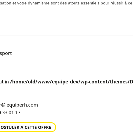
nisation et votre dynamisme sont des atouts essentiels pour réussir à ce
nsport
at in
/home/old/www/equipe_dev/wp-content/themes/Di
er@lequiperh.com
.33.01.17
POSTULER A CETTE OFFRE