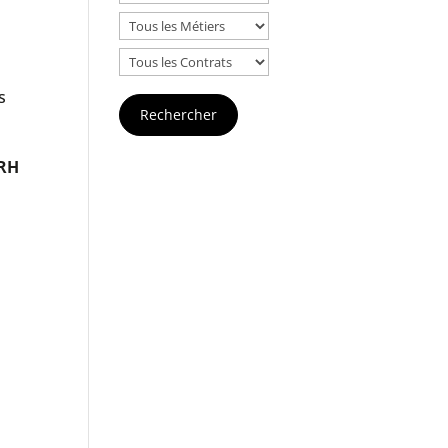
s
 RH