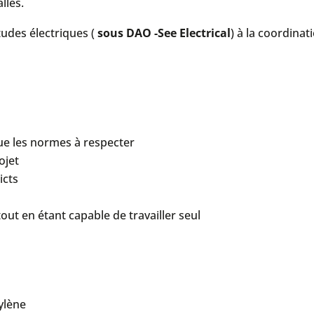
lles.
études électriques (
sous DAO -See Electrical
) à la coordinat
i que les normes à respecter
ojet
icts
ut en étant capable de travailler seul
ylène