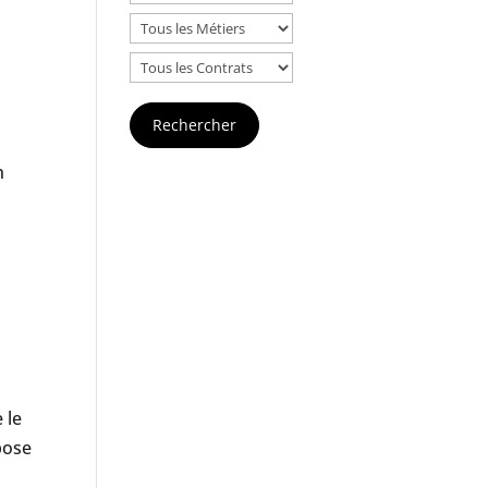
e
n
 le
 pose