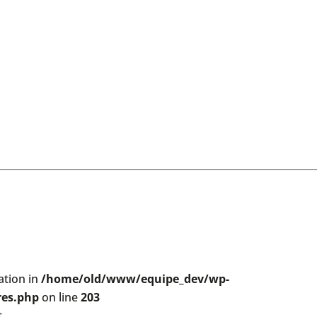
ation in
/home/old/www/equipe_dev/wp-
res.php
on line
203
t